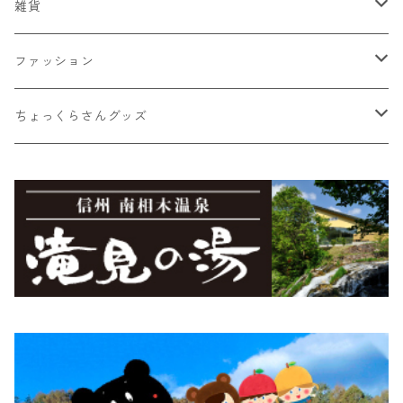
蕎麦ころりん
そば
おまかせ新鮮野菜詰め合わせ
雑貨
蕎麦ころりん（3個入り）
市兵衛そば
加工品
とうもろこし
Moccai
ファッション
蕎麦ころりん（10個入り）
市兵衛そば（3袋入り）
もろこしスープ（ドライ）
Moccai・ストラップ
飲料類
シナノユキマスグッズ
NANGA × MINAMIAIKI
ちょっくらさんグッズ
蕎麦ころりん（15個入り）
市兵衛そば（5袋入り）
食べるとうもろこしスープ
Moccai・48ピースBOX
蕎麦珈琲「実ト豆」（豆）
シナノユキマス・ステッカー
御座山
ちょっくらさん・フリース
食べるビーツドレッシング（大）
Moccai・48ピースパック
蕎麦珈琲「実ト豆」（ビン）
シナノユキマス・フィギュア
御座山ピンバッジ
グレイ
滝見の湯オリジナルグッズ
ちょっくらさん・クリアファイル
食べるビーツドレッシング（小）
紺
滝見の湯エコバッグ（Sサイズ）
ちょっくらさん・ステッカー
滝見の湯エコバッグ（Lサイズ）