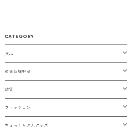
CATEGORY
食品
菓子
産直新鮮野菜
蕎麦ころりん
そば
おまかせ新鮮野菜詰め合わせ
雑貨
蕎麦ころりん（3個入り）
市兵衛そば
加工品
とうもろこし
Moccai
ファッション
蕎麦ころりん（10個入り）
市兵衛そば（3袋入り）
もろこしスープ（ドライ）
Moccai・ストラップ
飲料類
シナノユキマスグッズ
NANGA × MINAMIAIKI
ちょっくらさんグッズ