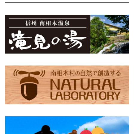
蕎麦ころりん（15個入り）
市兵衛そば（5袋入り）
食べるとうもろこしスープ
Moccai・48ピースBOX
蕎麦珈琲「実ト豆」（豆）
シナノユキマス・ステッカー
御座山
ちょっくらさん・フリース
食べるビーツドレッシング（大）
Moccai・48ピースパック
蕎麦珈琲「実ト豆」（ビン）
シナノユキマス・フィギュア
御座山ピンバッジ
グレイ
滝見の湯オリジナルグッズ
ちょっくらさん・クリアファイル
食べるビーツドレッシング（小）
紺
滝見の湯エコバッグ（Sサイズ）
ちょっくらさん・ステッカー
滝見の湯エコバッグ（Lサイズ）