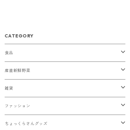
CATEGORY
食品
菓子
産直新鮮野菜
蕎麦ころりん
そば
おまかせ新鮮野菜詰め合わせ
雑貨
蕎麦ころりん（3個入り）
市兵衛そば
加工品
とうもろこし
Moccai
ファッション
蕎麦ころりん（10個入り）
市兵衛そば（3袋入り）
もろこしスープ（ドライ）
Moccai・ストラップ
飲料類
シナノユキマスグッズ
NANGA × MINAMIAIKI
ちょっくらさんグッズ