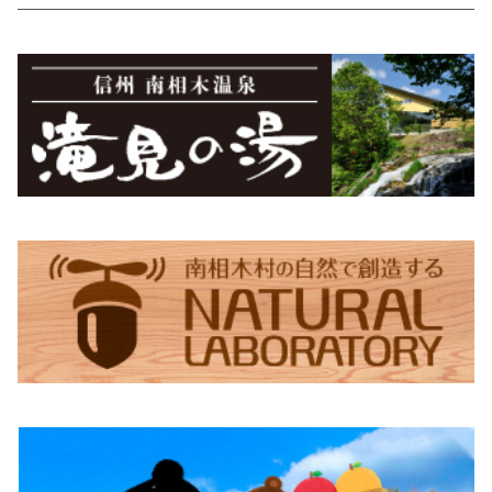
蕎麦ころりん（15個入り）
市兵衛そば（5袋入り）
食べるとうもろこしスープ
Moccai・48ピースBOX
蕎麦珈琲「実ト豆」（豆）
シナノユキマス・ステッカー
御座山
ちょっくらさん・フリース
食べるビーツドレッシング（大）
Moccai・48ピースパック
蕎麦珈琲「実ト豆」（ビン）
シナノユキマス・フィギュア
御座山ピンバッジ
グレイ
滝見の湯オリジナルグッズ
ちょっくらさん・クリアファイル
食べるビーツドレッシング（小）
紺
滝見の湯エコバッグ（Sサイズ）
ちょっくらさん・ステッカー
滝見の湯エコバッグ（Lサイズ）