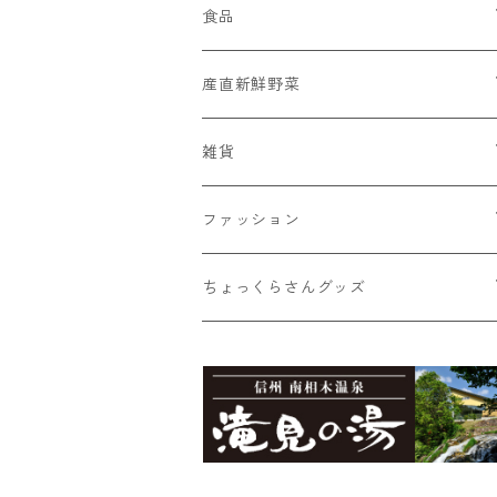
食品
菓子
産直新鮮野菜
蕎麦ころりん
そば
おまかせ新鮮野菜詰め合わせ
雑貨
蕎麦ころりん（3個入り）
市兵衛そば
加工品
とうもろこし
Moccai
ファッション
蕎麦ころりん（10個入り）
市兵衛そば（3袋入り）
もろこしスープ（ドライ）
Moccai・ストラップ
飲料類
シナノユキマスグッズ
NANGA × MINAMIAIKI
ちょっくらさんグッズ
蕎麦ころりん（15個入り）
市兵衛そば（5袋入り）
食べるとうもろこしスープ
Moccai・48ピースBOX
蕎麦珈琲「実ト豆」（豆）
シナノユキマス・ステッカー
御座山
ちょっくらさん・フリース
食べるビーツドレッシング（大）
Moccai・48ピースパック
蕎麦珈琲「実ト豆」（ビン）
シナノユキマス・フィギュア
御座山ピンバッジ
グレイ
滝見の湯オリジナルグッズ
ちょっくらさん・クリアファイル
食べるビーツドレッシング（小）
紺
滝見の湯エコバッグ（Sサイズ）
ちょっくらさん・ステッカー