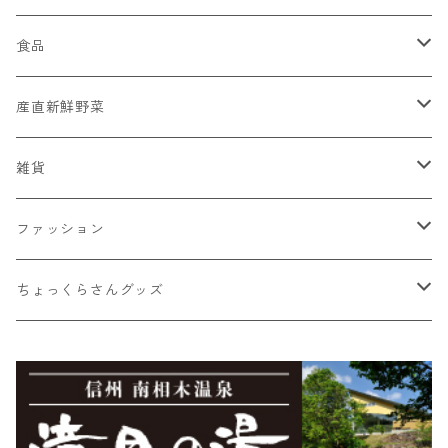
食品
菓子
産直新鮮野菜
蕎麦ころりん
そば
おまかせ新鮮野菜詰め合わせ
雑貨
蕎麦ころりん（3個入り）
市兵衛そば
加工品
とうもろこし
Moccai
ファッション
蕎麦ころりん（10個入り）
市兵衛そば（3袋入り）
もろこしスープ（ドライ）
Moccai・ストラップ
飲料類
シナノユキマスグッズ
NANGA × MINAMIAIKI
ちょっくらさんグッズ
蕎麦ころりん（15個入り）
市兵衛そば（5袋入り）
食べるとうもろこしスープ
Moccai・48ピースBOX
蕎麦珈琲「実ト豆」（豆）
シナノユキマス・ステッカー
御座山
ちょっくらさん・フリース
食べるビーツドレッシング（大）
Moccai・48ピースパック
蕎麦珈琲「実ト豆」（ビン）
シナノユキマス・フィギュア
御座山ピンバッジ
グレイ
滝見の湯オリジナルグッズ
ちょっくらさん・クリアファイル