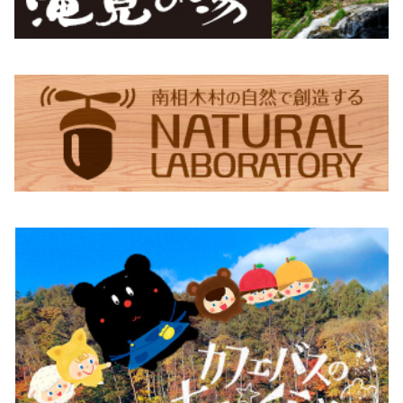
食べるビーツドレッシング（小）
紺
滝見の湯エコバッグ（Sサイズ）
ちょっくらさん・ステッカー
滝見の湯エコバッグ（Lサイズ）