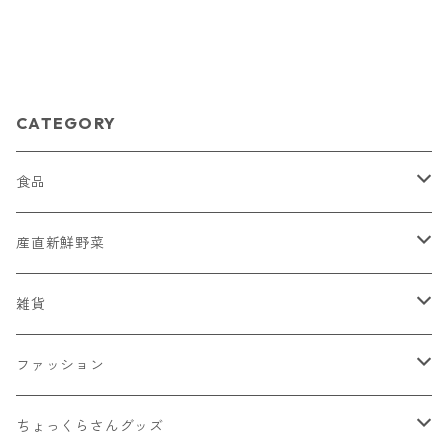
CATEGORY
食品
菓子
産直新鮮野菜
蕎麦ころりん
そば
おまかせ新鮮野菜詰め合わせ
雑貨
蕎麦ころりん（3個入り）
市兵衛そば
加工品
とうもろこし
Moccai
ファッション
蕎麦ころりん（10個入り）
市兵衛そば（3袋入り）
もろこしスープ（ドライ）
Moccai・ストラップ
飲料類
シナノユキマスグッズ
NANGA × MINAMIAIKI
ちょっくらさんグッズ