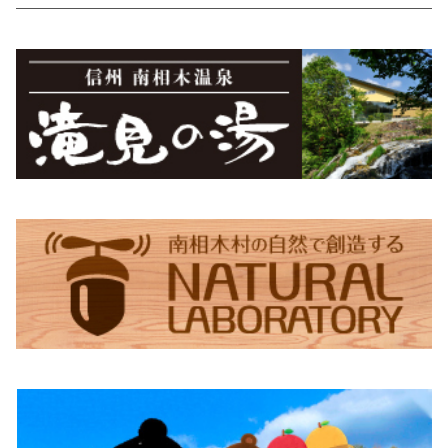
蕎麦ころりん（15個入り）
市兵衛そば（5袋入り）
食べるとうもろこしスープ
Moccai・48ピースBOX
蕎麦珈琲「実ト豆」（豆）
シナノユキマス・ステッカー
御座山
ちょっくらさん・フリース
食べるビーツドレッシング（大）
Moccai・48ピースパック
蕎麦珈琲「実ト豆」（ビン）
シナノユキマス・フィギュア
御座山ピンバッジ
グレイ
滝見の湯オリジナルグッズ
ちょっくらさん・クリアファイル
食べるビーツドレッシング（小）
紺
滝見の湯エコバッグ（Sサイズ）
ちょっくらさん・ステッカー
滝見の湯エコバッグ（Lサイズ）