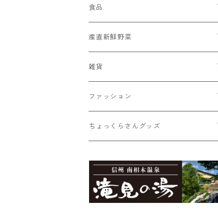
食品
菓子
産直新鮮野菜
蕎麦ころりん
そば
おまかせ新鮮野菜詰め合わせ
雑貨
蕎麦ころりん（3個入り）
市兵衛そば
加工品
とうもろこし
Moccai
ファッション
蕎麦ころりん（10個入り）
市兵衛そば（3袋入り）
もろこしスープ（ドライ）
Moccai・ストラップ
飲料類
シナノユキマスグッズ
NANGA × MINAMIAIKI
ちょっくらさんグッズ
蕎麦ころりん（15個入り）
市兵衛そば（5袋入り）
食べるとうもろこしスープ
Moccai・48ピースBOX
蕎麦珈琲「実ト豆」（豆）
シナノユキマス・ステッカー
御座山
ちょっくらさん・フリース
食べるビーツドレッシング（大）
Moccai・48ピースパック
蕎麦珈琲「実ト豆」（ビン）
シナノユキマス・フィギュア
御座山ピンバッジ
グレイ
滝見の湯オリジナルグッズ
ちょっくらさん・クリアファイル
食べるビーツドレッシング（小）
紺
滝見の湯エコバッグ（Sサイズ）
ちょっくらさん・ステッカー