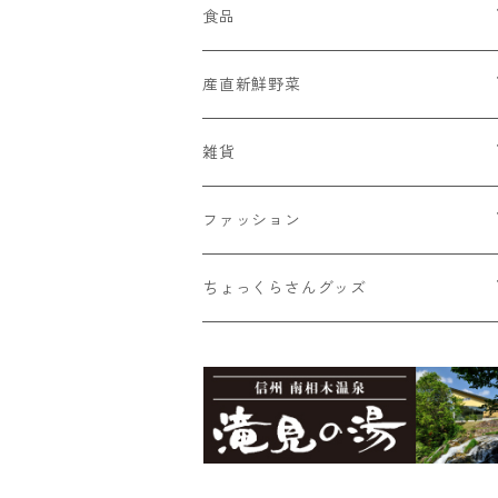
食品
菓子
産直新鮮野菜
蕎麦ころりん
そば
おまかせ新鮮野菜詰め合わせ
雑貨
蕎麦ころりん（3個入り）
市兵衛そば
加工品
とうもろこし
Moccai
ファッション
蕎麦ころりん（10個入り）
市兵衛そば（3袋入り）
もろこしスープ（ドライ）
Moccai・ストラップ
飲料類
シナノユキマスグッズ
NANGA × MINAMIAIKI
ちょっくらさんグッズ
蕎麦ころりん（15個入り）
市兵衛そば（5袋入り）
食べるとうもろこしスープ
Moccai・48ピースBOX
蕎麦珈琲「実ト豆」（豆）
シナノユキマス・ステッカー
御座山
ちょっくらさん・フリース
食べるビーツドレッシング（大）
Moccai・48ピースパック
蕎麦珈琲「実ト豆」（ビン）
シナノユキマス・フィギュア
御座山ピンバッジ
グレイ
滝見の湯オリジナルグッズ
ちょっくらさん・クリアファイル
食べるビーツドレッシング（小）
紺
滝見の湯エコバッグ（Sサイズ）
ちょっくらさん・ステッカー