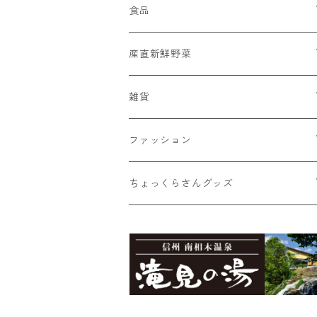
食品
菓子
産直新鮮野菜
蕎麦ころりん
そば
おまかせ新鮮野菜詰め合わせ
雑貨
蕎麦ころりん（3個入り）
市兵衛そば
加工品
とうもろこし
Moccai
ファッション
蕎麦ころりん（10個入り）
市兵衛そば（3袋入り）
もろこしスープ（ドライ）
Moccai・ストラップ
飲料類
シナノユキマスグッズ
NANGA × MINAMIAIKI
ちょっくらさんグッズ
蕎麦ころりん（15個入り）
市兵衛そば（5袋入り）
食べるとうもろこしスープ
Moccai・48ピースBOX
蕎麦珈琲「実ト豆」（豆）
シナノユキマス・ステッカー
御座山
ちょっくらさん・フリース
食べるビーツドレッシング（大）
Moccai・48ピースパック
蕎麦珈琲「実ト豆」（ビン）
シナノユキマス・フィギュア
御座山ピンバッジ
グレイ
滝見の湯オリジナルグッズ
ちょっくらさん・クリアファイル
食べるビーツドレッシング（小）
紺
滝見の湯エコバッグ（Sサイズ）
ちょっくらさん・ステッカー