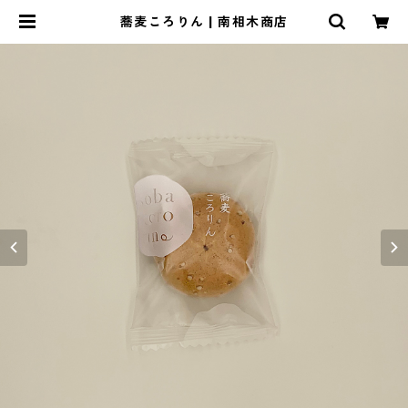
蕎麦ころりん | 南相木商店