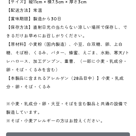
【サイズ】縦11cm × 横7.5cm × 厚さ3cm
【配送方法】常温
【賞味期限】製造から30日
【保存方法】直射日光の当たらない涼しい場所で保存し、で
きるだけお早めにお召しがりください。
【原材料】小麦粉（国内製造）、小豆、白双糖、卵、上白
糖、そば粉、くるみ、バター、蜂蜜、えごま、水飴、寒天/ト
レハロース、加工デンプン、重曹、（一部に小麦・乳成分・
卵・そば・くるみを含む）
【本製品に含まれるアレルゲン（28品目中）】小麦・乳成
分・卵・そば・くるみ
※小麦・乳成分・卵・大豆・そばを含む製品と共通の設備で
製造しています。
※そば・小麦アレルギーの方はお控えください。