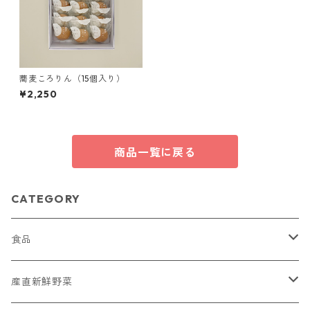
蕎麦ころりん（15個入り）
¥2,250
商品一覧に戻る
CATEGORY
食品
菓子
産直新鮮野菜