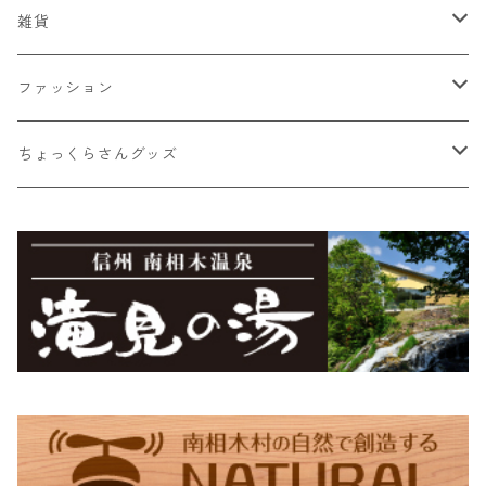
蕎麦ころりん
そば
おまかせ新鮮野菜詰め合わせ
雑貨
蕎麦ころりん（3個入り）
市兵衛そば
加工品
とうもろこし
Moccai
ファッション
蕎麦ころりん（10個入り）
市兵衛そば（3袋入り）
もろこしスープ（ドライ）
Moccai・ストラップ
飲料類
シナノユキマスグッズ
NANGA × MINAMIAIKI
ちょっくらさんグッズ
蕎麦ころりん（15個入り）
市兵衛そば（5袋入り）
食べるとうもろこしスープ
Moccai・48ピースBOX
蕎麦珈琲「実ト豆」（豆）
シナノユキマス・ステッカー
御座山
ちょっくらさん・フリース
食べるビーツドレッシング（大）
Moccai・48ピースパック
蕎麦珈琲「実ト豆」（ビン）
シナノユキマス・フィギュア
御座山ピンバッジ
グレイ
滝見の湯オリジナルグッズ
ちょっくらさん・クリアファイル
食べるビーツドレッシング（小）
紺
滝見の湯エコバッグ（Sサイズ）
ちょっくらさん・ステッカー
滝見の湯エコバッグ（Lサイズ）