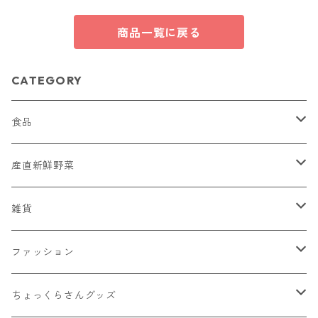
商品一覧に戻る
CATEGORY
食品
菓子
産直新鮮野菜
蕎麦ころりん
そば
おまかせ新鮮野菜詰め合わせ
雑貨
蕎麦ころりん（3個入り）
市兵衛そば
加工品
とうもろこし
Moccai
ファッション
蕎麦ころりん（10個入り）
市兵衛そば（3袋入り）
もろこしスープ（ドライ）
Moccai・ストラップ
飲料類
シナノユキマスグッズ
NANGA × MINAMIAIKI
ちょっくらさんグッズ