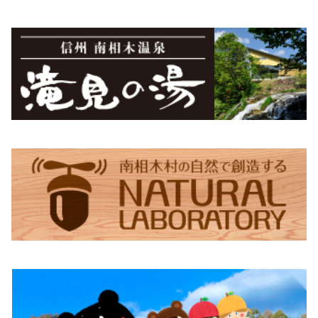
蕎麦ころりん（15個入り）
市兵衛そば（5袋入り）
食べるとうもろこしスープ
Moccai・48ピースBOX
蕎麦珈琲「実ト豆」（豆）
シナノユキマス・ステッカー
御座山
ちょっくらさん・フリース
食べるビーツドレッシング（大）
Moccai・48ピースパック
蕎麦珈琲「実ト豆」（ビン）
シナノユキマス・フィギュア
御座山ピンバッジ
グレイ
滝見の湯オリジナルグッズ
ちょっくらさん・クリアファイル
食べるビーツドレッシング（小）
紺
滝見の湯エコバッグ（Sサイズ）
ちょっくらさん・ステッカー
滝見の湯エコバッグ（Lサイズ）